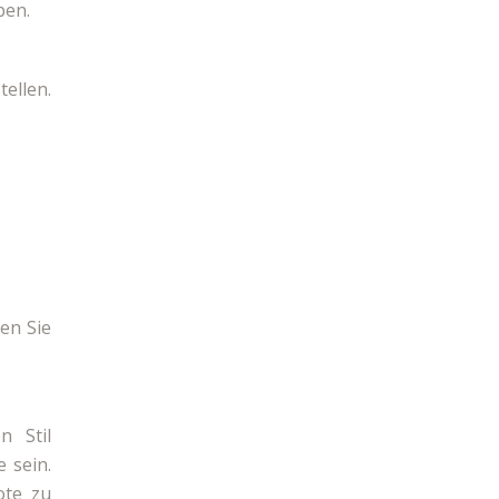
ben.
ellen.
ten Sie
n Stil
e sein.
ote zu