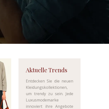
Aktuelle Trends
Entdecken Sie die neuen
Kleidungskollektionen,
um trendy zu sein. Jede
Luxusmodemarke
innoviert ihre Angebote