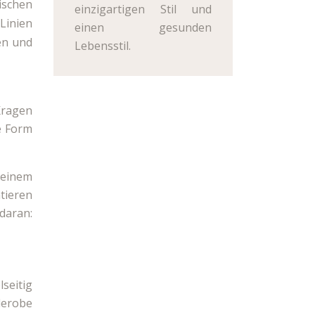
ischen
einzigartigen Stil und
Linien
einen gesunden
en und
Lebensstil.
Kragen
e Form
 einem
tieren
daran:
seitig
derobe