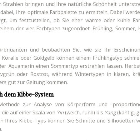
 Strahlen bringen und Ihre natürliche Schönheit unterstre
 dabei, Ihre optimale Farbpalette zu ermitteln. Dabei werd
igt, um festzustellen, ob Sie eher warme oder kühle Fa
 einem der vier Farbtypen zugeordnet: Frühling, Sommer, 
arbnuancen und beobachten Sie, wie sie Ihr Erscheinun
, Koralle oder Goldgelb können einem Frühlingstyp schmei
der Aquamarin einen Sommertyp erstrahlen lassen. Herbs
ivgrün oder Rostrot, während Wintertypen in klaren, krä
ers gut zur Geltung kommen.
ch dem Kibbe-System
Methode zur Analyse von Körperform und -proportion
 die auf einer Skala von
Yin
(weich, rund) bis
Yang
(kantig, 
on Ihres Kibbe-Typs können Sie Schnitte und Silhouetten w
.