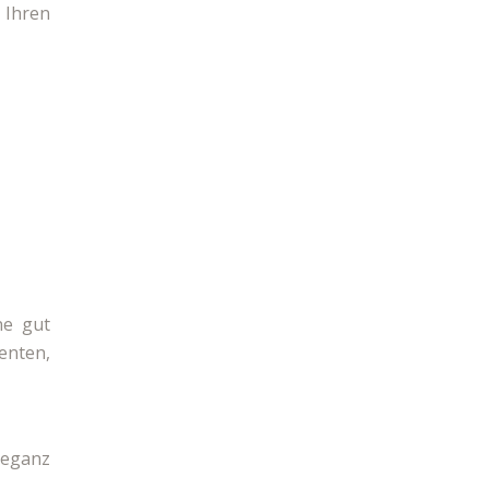
 Ihren
ne gut
zenten,
leganz