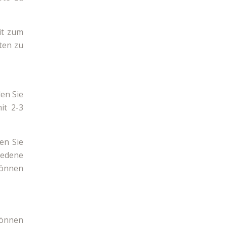
it zum
ten zu
len Sie
it 2-3
en Sie
iedene
können
können