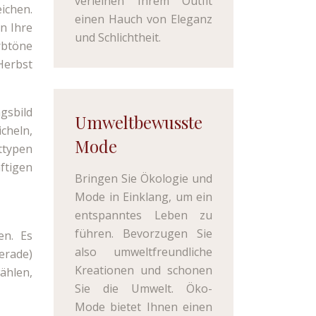
verleihen Ihrem Outfit
ichen.
einen Hauch von Eleganz
en Ihre
und Schlichtheit.
rbtöne
Herbst
gsbild
Umweltbewusste
cheln,
Mode
ttypen
ftigen
Bringen Sie Ökologie und
Mode in Einklang, um ein
entspanntes Leben zu
führen. Bevorzugen Sie
en. Es
also umweltfreundliche
gerade)
Kreationen und schonen
ählen,
Sie die Umwelt. Öko-
Mode bietet Ihnen einen