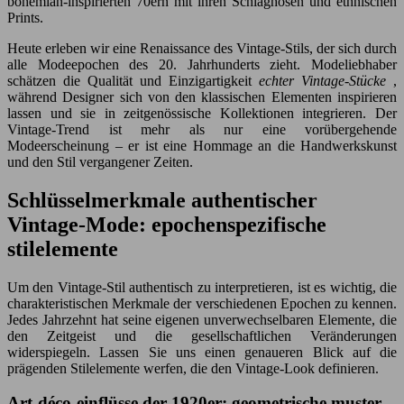
bohemian-inspirierten 70ern mit ihren Schlaghosen und ethnischen
Prints.
Heute erleben wir eine Renaissance des Vintage-Stils, der sich durch
alle Modeepochen des 20. Jahrhunderts zieht. Modeliebhaber
schätzen die Qualität und Einzigartigkeit
echter Vintage-Stücke
,
während Designer sich von den klassischen Elementen inspirieren
lassen und sie in zeitgenössische Kollektionen integrieren. Der
Vintage-Trend ist mehr als nur eine vorübergehende
Modeerscheinung – er ist eine Hommage an die Handwerkskunst
und den Stil vergangener Zeiten.
Schlüsselmerkmale authentischer
Vintage-Mode: epochenspezifische
stilelemente
Um den Vintage-Stil authentisch zu interpretieren, ist es wichtig, die
charakteristischen Merkmale der verschiedenen Epochen zu kennen.
Jedes Jahrzehnt hat seine eigenen unverwechselbaren Elemente, die
den Zeitgeist und die gesellschaftlichen Veränderungen
widerspiegeln. Lassen Sie uns einen genaueren Blick auf die
prägenden Stilelemente werfen, die den Vintage-Look definieren.
Art-déco-einflüsse der 1920er: geometrische muster