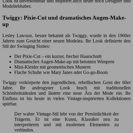
Look ist unverkennbar und inspiriert auch heute noch Designer und
Modeliebhaber.
Twiggy: Pixie-Cut und dramatisches Augen-Make-
up
Lesley Lawson, besser bekannt als Twiggy, wurde in den 1960er
Jahren zum Gesicht einer neuen Modeära. Ihr Look definierte den
Stil der Swinging Sixties:
Der Pixie-Cut – ein kurzer, frecher Haarschnitt
Dramatisches Augen-Make-up mit betonten Wimpern
Mini-Kleider mit geometrischen Mustern
Flache Schuhe wie Mary Janes oder Go-go-Boots
Twiggy verkörperte den jugendlichen, rebellischen Geist der 60er
Jahre. Ihr androgyner Look brach mit traditionellen
Schönheitsidealen und läutete eine neue Ära der Mode ein. Ihr
Einfluss ist bis heute in vielen Vintage-inspirierten Kollektionen
spürbar.
Der wahre Vintage-Stil lebt von der Persönlichkeit der
Trägerin. Er ist eine Kunst, Klassiker neu zu
interpretieren und mit modernen Elementen zu
verbinden.