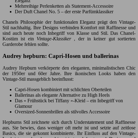
Eleganz
Mehrreihige Perlenketten als Statement-Accessoire
Der Duft Chanel No. 5 – der erste Parfümklassiker
Chanels Philosophie der funktionalen Eleganz prägt den Vintage-
Stil nachhaltig. Ihre Designs verbinden Komfort mit Raffinesse und
sind auch heute noch Inbegriff von Klasse und Stil. Das Chanel-
Kostüm ist ein
Vintage-Klassiker
, der in keiner gut sortierten
Garderobe fehlen sollte.
Audrey hepburn: Capri-Hosen und ballerinas
Audrey Hepburn verkörperte den eleganten, minimalistischen Chic
der 1950er und 60er Jahre. Ihre ikonischen Looks haben den
Vintage-Stil massgeblich beeinflusst:
Capri-Hosen kombiniert mit schlichten Oberteilen
Ballerinas als elegante Alternative zu High Heels
Das « Frühstück bei Tiffany »-Kleid – ein Inbegriff von
Glamour
Oversized-Sonnenbrillen als stilvolles Accessoire
Hepburns Stil zeichnete sich durch Understatement und Raffinesse
aus. Sie bewies, dass weniger oft mehr ist und setzte auf zeitlose
Basics, die sie gekonnt kombinierte. Ihr Einfluss auf den Vintage-