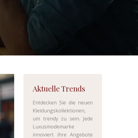
Aktuelle Trends
Entdecken Sie die neuen
Kleidungskollektionen,
um trendy zu sein. Jede
Luxusmodemarke
innoviert ihre Angebote