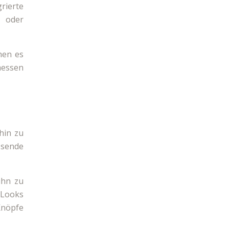
rierte
t oder
hen es
messen
 hin zu
ssende
ihn zu
-Looks
 Knöpfe