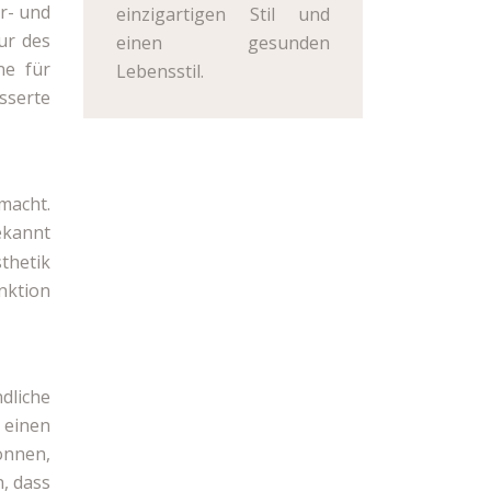
r- und
einzigartigen Stil und
ur des
einen gesunden
ne für
Lebensstil.
sserte
macht.
ekannt
thetik
nktion
dliche
 einen
onnen,
n, dass