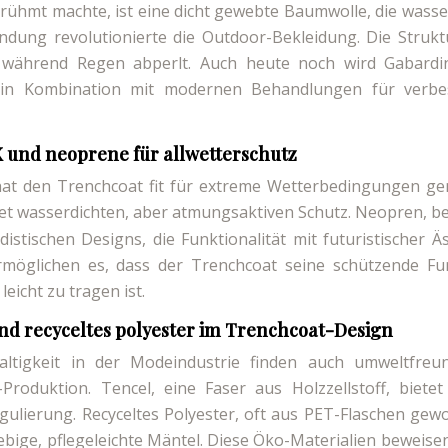
erühmt machte, ist eine dicht gewebte Baumwolle, die wasse
ndung revolutionierte die Outdoor-Bekleidung. Die Strukt
, während Regen abperlt. Auch heute noch wird Gabardi
 in Kombination mit modernen Behandlungen für verbe
und neoprene für allwetterschutz
 hat den Trenchcoat fit für extreme Wetterbedingungen ge
et wasserdichten, aber atmungsaktiven Schutz. Neopren, b
istischen Designs, die Funktionalität mit futuristischer Äs
rmöglichen es, dass der Trenchcoat seine schützende Fu
eicht zu tragen ist.
und recyceltes polyester im Trenchcoat-Design
tigkeit in der Modeindustrie finden auch umweltfreun
Produktion. Tencel, eine Faser aus Holzzellstoff, bietet
regulierung. Recyceltes Polyester, oft aus PET-Flaschen gew
lebige, pflegeleichte Mäntel. Diese Öko-Materialien beweise