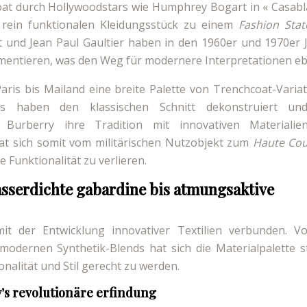
oat durch Hollywoodstars wie Humphrey Bogart in « Casabl
m rein funktionalen Kleidungsstück zu einem
Fashion Sta
nt und Jean Paul Gaultier haben in den 1960er und 1970er 
mentieren, was den Weg für modernere Interpretationen eb
ris bis Mailand eine breite Palette von Trenchcoat-Variat
s haben den klassischen Schnitt dekonstruiert un
Burberry ihre Tradition mit innovativen Materiali
at sich somit vom militärischen Nutzobjekt zum
Haute Co
e Funktionalität zu verlieren.
asserdichte gabardine bis atmungsaktive
it der Entwicklung innovativer Textilien verbunden. V
modernen Synthetik-Blends hat sich die Materialpalette s
nalität und Stil gerecht zu werden.
’s revolutionäre erfindung