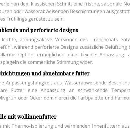
erleihen dem klassischen Schnitt eine frische, saisonale No
puzen oder wasserabweisenden Beschichtungen ausgestatt
s Frühlings gerüstet zu sein.
blends und perforierte designs
ichte, atmungsaktive Versionen des Trenchcoats entwi
fühl, während perforierte Designs zusätzliche Belüftung b
llärmel-Option ermöglichen eine flexible Anpassung 
s spiegeln die sommerliche Stimmung wider.
chichtungen und abnehmbare futter
hre Anpassungsfähigkeit aus. Wasserabweisende Beschich
are Futter eine Anpassung an schwankende Tempera
Olivgrün oder Ocker dominieren die Farbpalette und harmo
le mit wollinnenfutter
ats mit Thermo-Isolierung und wärmenden Innenfuttern aus