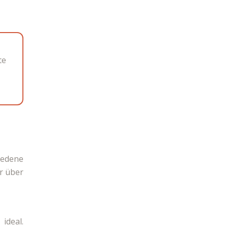
te
iedene
r über
ideal.