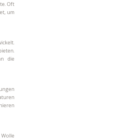
te. Oft
et, um
ckelt.
ieten.
an die
tungen
turen
nieren
 Wolle