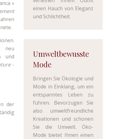
verleihen Ihrem Outfit
anca »
einen Hauch von Eleganz
tement
und Schlichtheit.
Jahren
nete.
ionen.
d neu
Umweltbewusste
en und
Mode
uture
-
Bringen Sie Ökologie und
Mode in Einklang, um ein
entspanntes Leben zu
führen. Bevorzugen Sie
on der
also umweltfreundliche
tändig
Kreationen und schonen
Sie die Umwelt. Öko-
Mode bietet Ihnen einen