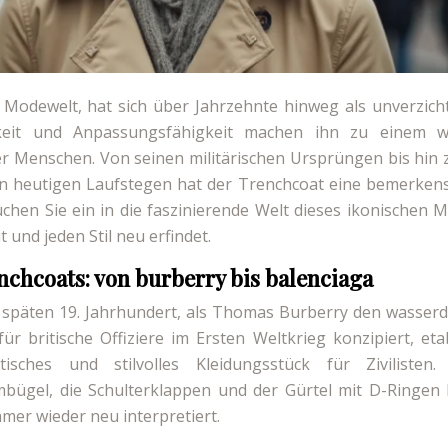
r Modewelt, hat sich über Jahrzehnte hinweg als unverzich
itigkeit und Anpassungsfähigkeit machen ihn zu einem 
r Menschen. Von seinen militärischen Ursprüngen bis hin 
den heutigen Laufstegen hat der Trenchcoat eine bemerken
uchen Sie ein in die faszinierende Welt dieses ikonischen 
t und jeden Stil neu erfindet.
nchcoats: von burberry bis balenciaga
 späten 19. Jahrhundert, als Thomas Burberry den wasserd
ür britische Offiziere im Ersten Weltkrieg konzipiert, eta
sches und stilvolles Kleidungsstück für Zivilisten.
mbügel, die Schulterklappen und der Gürtel mit D-Ringen
mmer wieder neu interpretiert.